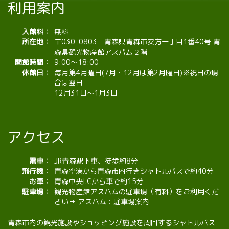
利用案内
入館料：
無料
所在地：
〒030-0803 青森県青森市安方一丁目1番40号 青
森県観光物産館アスパム２階
開館時間：
9:00～18:00
休館日：
毎月第4月曜日(7月・12月は第2月曜日)※祝日の場
合は翌日
12月31日～1月3日
アクセス
電車：
JR青森駅下車、徒歩約8分
飛行機：
青森空港から青森市内行きシャトルバスで約40分
お車：
青森中央I.Cから車で約15分
駐車場：
観光物産館アスパムの駐車場（有料）をご利用くだ
さい→
アスパム：駐車場案内
青森市内の観光施設やショッピング施設を周回するシャトルバス